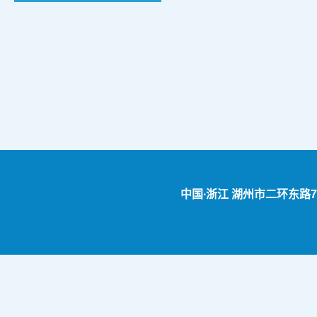
中国∙浙江 湖州市二环东路759号