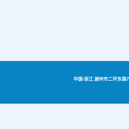
中国∙浙江 湖州市二环东路759号