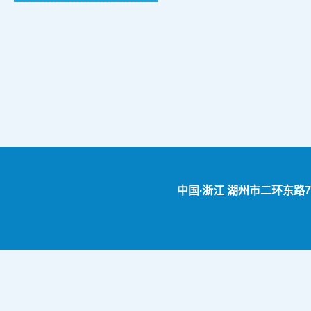
中国∙浙江 湖州市二环东路759号