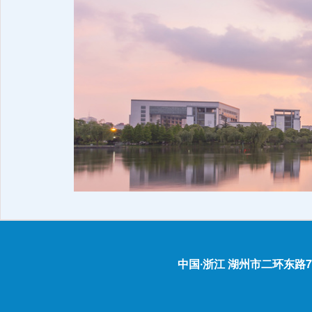
中国∙浙江 湖州市二环东路759号